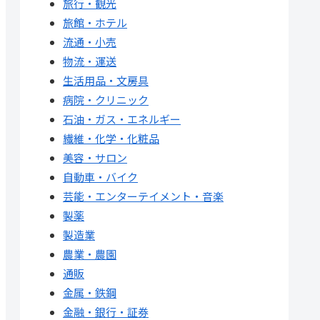
旅行・観光
旅館・ホテル
流通・小売
物流・運送
生活用品・文房具
病院・クリニック
石油・ガス・エネルギー
繊維・化学・化粧品
美容・サロン
自動車・バイク
芸能・エンターテイメント・音楽
製薬
製造業
農業・農園
通販
金属・鉄鋼
金融・銀行・証券