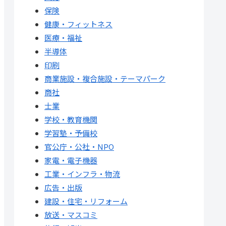
保険
健康・フィットネス
医療・福祉
半導体
印刷
商業施設・複合施設・テーマパーク
商社
士業
学校・教育機関
学習塾・予備校
官公庁・公社・NPO
家電・電子機器
工業・インフラ・物流
広告・出版
建設・住宅・リフォーム
放送・マスコミ