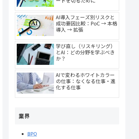
ートを切るために
AI導入フェーズ別リスクと
成功要因比較：PoC → 本格
導入 → 拡張
学び直し（リスキリング）
とAI：どの分野を学ぶべき
か？
AIで変わるホワイトカラー
の仕事：なくなる仕事・進
化する仕事
業界
BPO