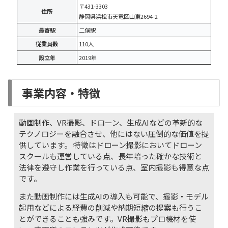
〒431-3303
住所
静岡県浜松市天竜区山東2694-2
最寄駅
二俣駅
従業員数
110人
設立年
2019年
事業内容・特徴
動画制作、VR撮影、ドローン、生成AIなどの革新的な
テクノロジーを融合させ、他にはない圧倒的な価値を提
供しています。 特徴はドローン撮影においてドローン
スクールも運営している点、長年培った確かな技術と
法律を遵守し作業を行っている点、室内撮影も得意な点
です。
また動画制作には生成AIの導入も可能で、撮影・モデル
起用などによる経費の削減や納期短縮の提案も行うこ
とができることも強みです。VR撮影もプロ機材を使