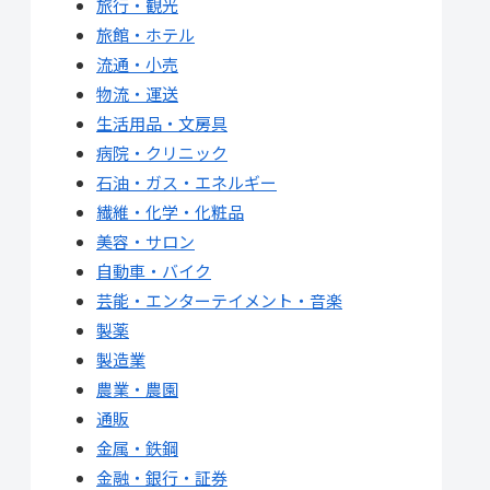
旅行・観光
旅館・ホテル
流通・小売
物流・運送
生活用品・文房具
病院・クリニック
石油・ガス・エネルギー
繊維・化学・化粧品
美容・サロン
自動車・バイク
芸能・エンターテイメント・音楽
製薬
製造業
農業・農園
通販
金属・鉄鋼
金融・銀行・証券