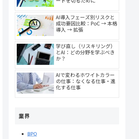
ートを切るために
AI導入フェーズ別リスクと
成功要因比較：PoC → 本格
導入 → 拡張
学び直し（リスキリング）
とAI：どの分野を学ぶべき
か？
AIで変わるホワイトカラー
の仕事：なくなる仕事・進
化する仕事
業界
BPO