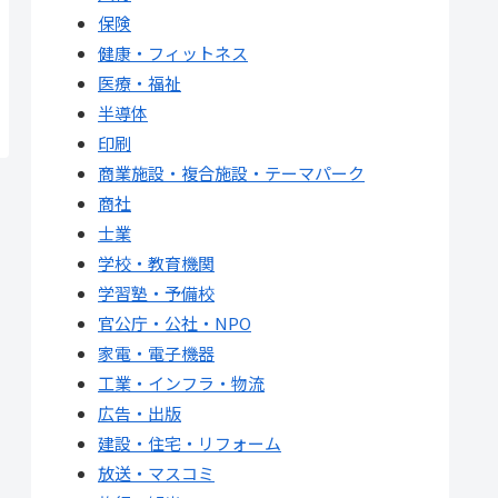
保険
健康・フィットネス
医療・福祉
半導体
印刷
商業施設・複合施設・テーマパーク
商社
士業
学校・教育機関
学習塾・予備校
官公庁・公社・NPO
家電・電子機器
工業・インフラ・物流
広告・出版
建設・住宅・リフォーム
放送・マスコミ