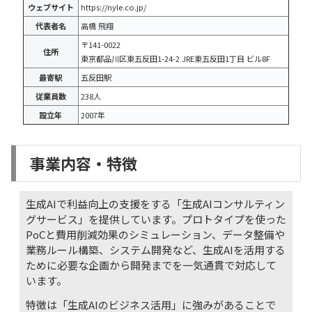
ウェブサイト
https://nyle.co.jp/
代表者名
高橋 飛翔
〒141-0022
住所
東京都品川区東五反田1-24-2 JRE東五反田1丁目 ビル8F
最寄駅
五反田駅
従業員数
238人
設立年
2007年
事業内容・特徴
生成AIで利益向上の支援をする「生成AIコンサルティン
グサービス」を提供しています。プロトタイプを使った
PoCと費用削減効果のシミュレーション、データ整備や
業務ルール構築、システム開発など、生成AIを活用する
ために必要な企画から開発までを一気通貫で対応して
います。
特徴は「生成AIのビジネス活用」に強みがあることで