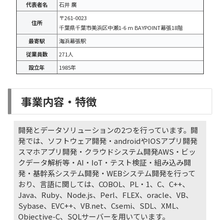
代表者名
石井 廣
〒261-0023
住所
千葉県千葉市美浜区中瀬1-6 m BAYPOINT幕張18階
最寄駅
海浜幕張駅
従業員数
271人
設立年
1985年
事業内容・特徴
開発とデータソリューションの2つを行っています。開
発では、ソフトウェア開発・androidやIOSアプリ開発
スマホアプリ開発・クラウドシステム開発AWS・ビッ
クデータ解析等・AI・IoT・テスト検証・組み込み開
発・基幹系システム開発・WEBシステム開発を行って
おり、言語に関しては、COBOL、PL・1、C、C++、
Java、Ruby、Node.js、Perl、FLEX、oracle、VB、
Sybase、EVC++、VB.net、Csemi、SDL、XML、
Objective-C、SQLサーバーを用いています。