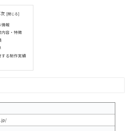
目次
本情報
業内容・特徴
績
界
連する制作実績
.jp/