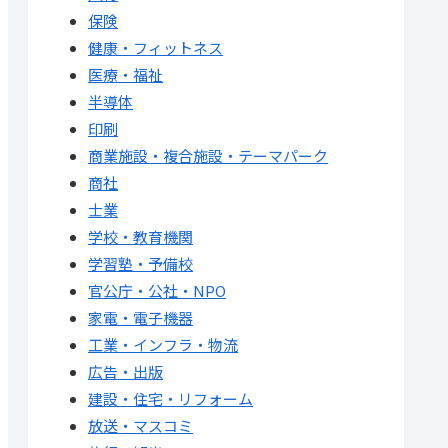
保険
健康・フィットネス
医療・福祉
半導体
印刷
商業施設・複合施設・テーマパーク
商社
士業
学校・教育機関
学習塾・予備校
官公庁・公社・NPO
家電・電子機器
工業・インフラ・物流
広告・出版
建設・住宅・リフォーム
放送・マスコミ