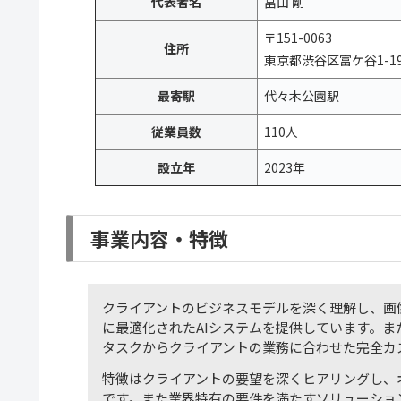
代表者名
畠山 剛
〒151-0063
住所
東京都渋谷区富ケ谷1-19
最寄駅
代々木公園駅
従業員数
110人
設立年
2023年
事業内容・特徴
クライアントのビジネスモデルを深く理解し、画
に最適化されたAIシステムを提供しています。ま
タスクからクライアントの業務に合わせた完全カ
特徴はクライアントの要望を深くヒアリングし、
です。また業界特有の要件を満たすソリューショ