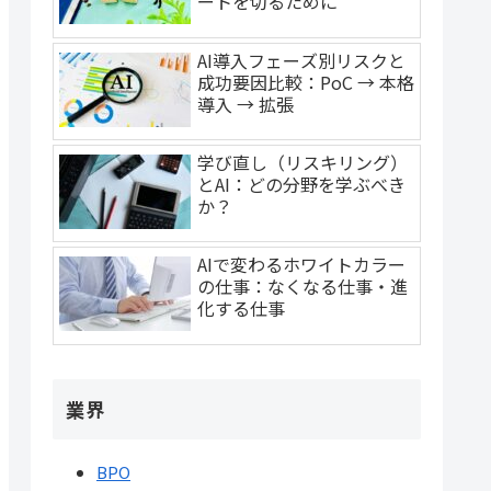
ートを切るために
AI導入フェーズ別リスクと
成功要因比較：PoC → 本格
導入 → 拡張
学び直し（リスキリング）
とAI：どの分野を学ぶべき
か？
AIで変わるホワイトカラー
の仕事：なくなる仕事・進
化する仕事
業界
BPO