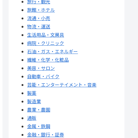
旅行・観光
旅館・ホテル
流通・小売
物流・運送
生活用品・文房具
病院・クリニック
石油・ガス・エネルギー
繊維・化学・化粧品
美容・サロン
自動車・バイク
芸能・エンターテイメント・音楽
製薬
製造業
農業・農園
通販
金属・鉄鋼
金融・銀行・証券